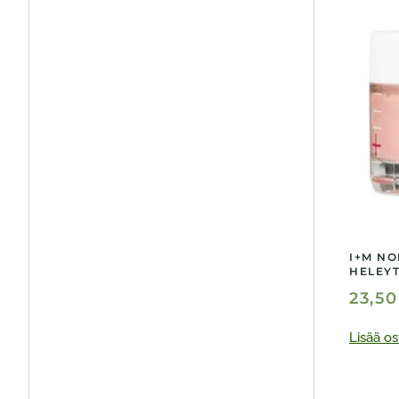
I+M NO
HELEYT
23,5
Lisää os