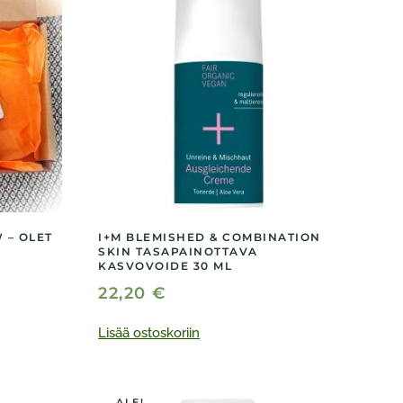
 – OLET
I+M BLEMISHED & COMBINATION
SKIN TASAPAINOTTAVA
KASVOVOIDE 30 ML
22,20
€
Lisää ostoskoriin
ALE!