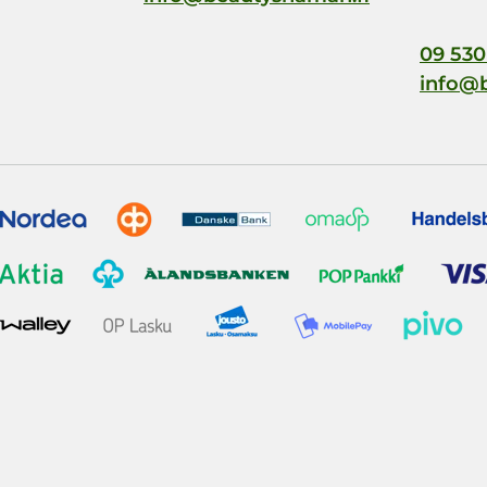
09 530
info@