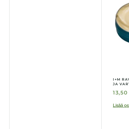
I+M RA
JA VAR
13,5
Lisää os