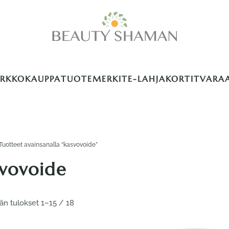
ERKKOKAUPPA
TUOTEMERKIT
E-LAHJAKORTIT
VARA
Tuotteet avainsanalla “kasvovoide”
vovoide
Suosituimmat
än tulokset 1–15 / 18
ensin