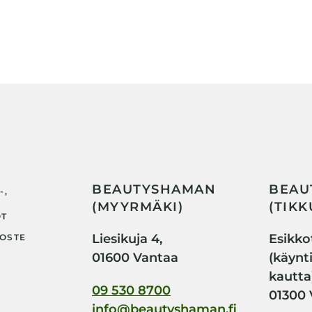
BEAUTYSHAMAN
BEAU
-,
(MYYRMÄKI)
(TIKK
OT
Liesikuja 4,
Esikkot
OSTE
01600 Vantaa
(käynt
kautta
09 530 8700
01300 
info@beautyshaman.fi