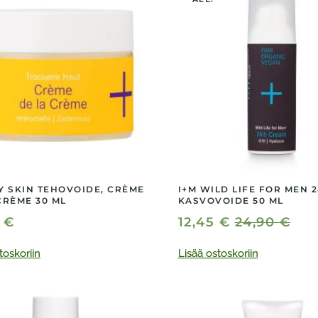
Y SKIN TEHOVOIDE, CRÈME
I+M WILD LIFE FOR MEN 
CRÈME 30 ML
KASVOVOIDE 50 ML
0
€
12,45
€
24,90
€
toskoriin
Lisää ostoskoriin