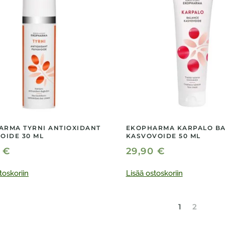
ARMA TYRNI ANTIOXIDANT
EKOPHARMA KARPALO B
OIDE 30 ML
KASVOVOIDE 50 ML
0
€
29,90
€
toskoriin
Lisää ostoskoriin
1
2