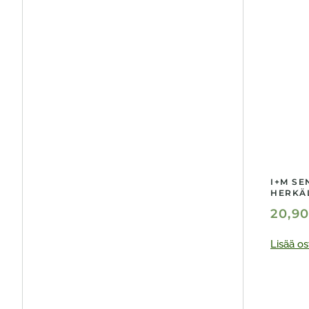
I+M SE
HERKÄL
20,9
Lisää os