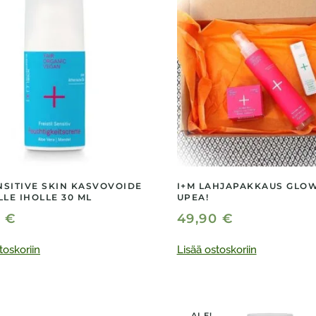
NSITIVE SKIN KASVOVOIDE
I+M LAHJAPAKKAUS GLOW
LE IHOLLE 30 ML
UPEA!
0
€
49,90
€
toskoriin
Lisää ostoskoriin
ALE!