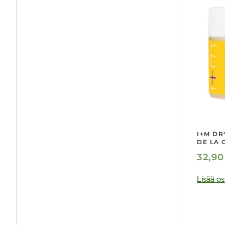
I+M DR
DE LA 
32,9
Lisää os