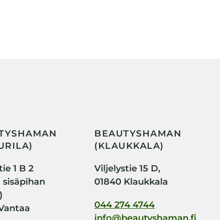
TYSHAMAN
BEAUTYSHAMAN
URILA)
(KLAUKKALA)
ie 1 B 2
Viljelystie 15 D,
i sisäpihan
01840 Klaukkala
)
044 274 4744
Vantaa
info@beautyshaman.fi