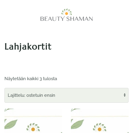
Skip
to
main
content
Lahjakortit
Suosituimmat
Näytetään kaikki 3 tulosta
ensin