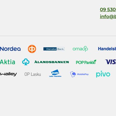
09 530
info@