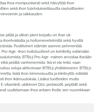
ttaa ihoa monipuolisesti sekä häivyttää ihon
ottien sekä ihon tulehduksellisuutta rauhoittavien
yvinvoinnin ja raikkauden.
e pitää ja silloin pieni korjailu on ihan ok.
a ihonhoidoilla ja hoitomenetelmillä sekä hyvillä
investoida. Positiivinen elämän asenne pehmentää
. Pro-Age -ihon hoitotuotteet on kehitetty estämään
usiutumista. BTB13 Pro-Age -nainen arvostaa itseään
eikä pelätä vanhenemista. Ikä ei ole kriisi, vaan
erustuu soluja aktivoivaan BTB13 yhdisteeseen. BTB13-
netta, lisää ihon kimmoisuutta ja kiinteyttä, edistää
ti ihon ikämuutoksia. Lisäksi tuotteiden muita
E-vitamiinit, ubikinoni Q10, prebiootit, peptidit sekä
uttavat uudistamaan ihoa antaen iholle sen nuorekkaan