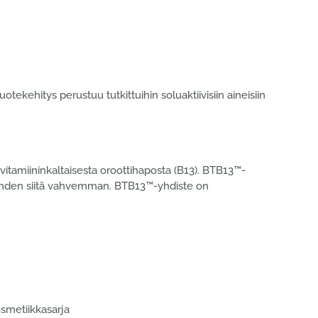
kehitys perustuu tutkittuihin soluaktiivisiin aineisiin
vitamiininkaltaisesta oroottihaposta (B13). BTB13™-
tehden siitä vahvemman. BTB13™-yhdiste on
smetiikkasarja