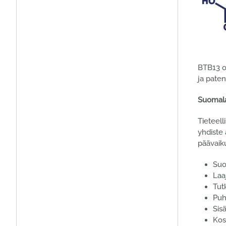
BTB13 on
ja pate
Suomala
Tieteell
yhdiste
päävaiku
Suo
Laa
Tut
Puh
Sis
Kos