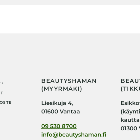
BEAUTYSHAMAN
BEAU
-,
(MYYRMÄKI)
(TIKK
OT
Liesikuja 4,
Esikkot
OSTE
01600 Vantaa
(käynt
kautta
09 530 8700
01300 
info@beautyshaman.fi