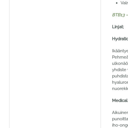
Val
BTB13 – 
Linjat;
Hydrati
Ikäänty
Pehmeä j
ulkonäön
yhdiste 
puhdista
hyaluro
nuorekk
Medical
Aikuinen
punoitta
iho-onge