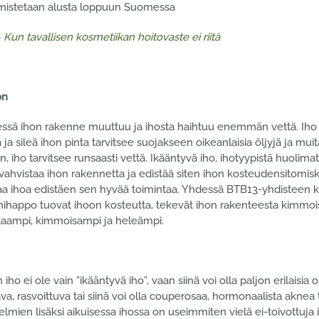
mistetaan alusta loppuun Suomessa
Kun tavallisen kosmetiikan hoitovaste ei riitä
on
essä ihon rakenne muuttuu ja ihosta haihtuu enemmän vettä. Iho
a sileä ihon pinta tarvitsee suojakseen oikeanlaisia öljyjä ja mui
, iho tarvitsee runsaasti vettä. Ikääntyvä iho, ihotyypistä huolimat
vahvistaa ihon rakennetta ja edistää siten ihon kosteudensitomisk
a ihoa edistäen sen hyvää toimintaa. Yhdessä BTB13-yhdisteen kans
nihappo tuovat ihoon kosteutta, tekevät ihon rakenteesta kimmois
aampi, kimmoisampi ja heleämpi.
 iho ei ole vain ”ikääntyvä iho”, vaan siinä voi olla paljon erilaisia o
va, rasvoittuva tai siinä voi olla couperosaa, hormonaalista aknea 
lmien lisäksi aikuisessa ihossa on useimmiten vielä ei-toivottuja 