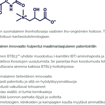
 suomalainen ihonhoitosarja vaativien iho-ongelmien hoitoon. Tuote
ntoituun kantasoluteknologiaan.
inen innovaatio huipentui maailmanlaajuiseen patentointiin
inen BTB13™-yhdiste muodostuu l-karnitiini (BT) aminohaposta ja 
 aktivoi ihosolujen uusiutumista. Se parantaa ihon koostumusta 
ttavana aineena kaikissa BTB13-hoitolinjoissa.
malainen tieteellinen innovaatio
jasti patentoitu ja sillä on hyödyllisyysmallisuoja
kitusti vaikuttavat tehoaineet
das sisältö, ei turhia kemikaaleja
ältää luonnon parhaita öljyjä ja uutteita
metologien, klinikoiden ja kampaajien kautta myytävä ammattiko