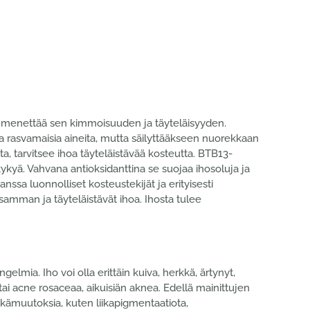
 menettää sen kimmoisuuden ja täyteläisyyden.
ta rasvamaisia aineita, mutta säilyttääkseen nuorekkaan
ta, tarvitsee ihoa täyteläistävää kosteutta. BTB13-
ykyä. Vahvana antioksidanttina se suojaa ihosoluja ja
sa luonnolliset kosteustekijät ja erityisesti
amman ja täyteläistävät ihoa. Ihosta tulee
ngelmia. Iho voi olla erittäin kuiva, herkkä, ärtynyt,
tai acne rosaceaa, aikuisiän aknea. Edellä mainittujen
ikämuutoksia, kuten liikapigmentaatiota,