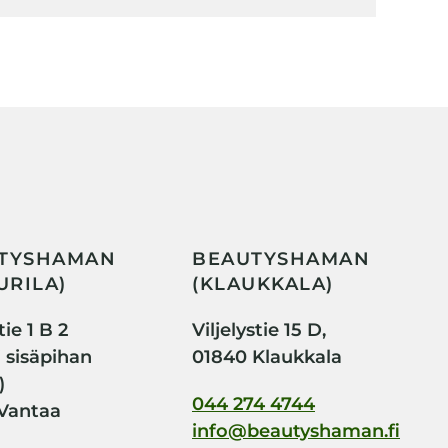
TYSHAMAN
BEAUTYSHAMAN
URILA)
(KLAUKKALA)
ie 1 B 2
Viljelystie 15 D,
i sisäpihan
01840 Klaukkala
)
044 274 4744
Vantaa
info@beautyshaman.fi