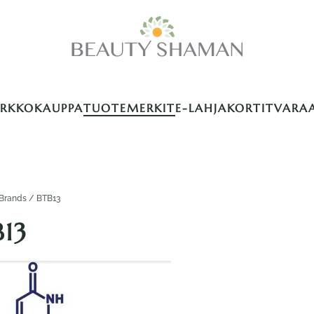
ERKKOKAUPPA
TUOTEMERKIT
E-LAHJAKORTIT
VARA
Brands / BTB13
B13