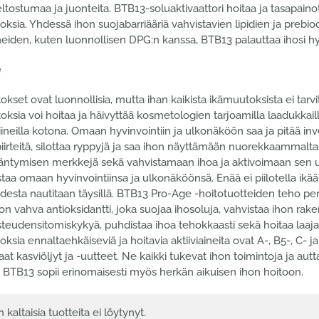
tostumaa ja juonteita. BTB13-soluaktivaattori hoitaa ja tasapaino
ksia. Yhdessä ihon suojabarriääriä vahvistavien lipidien ja prebio
ineiden, kuten luonnollisen DPG:n kanssa, BTB13 palauttaa ihosi h
e
kset ovat luonnollisia, mutta ihan kaikista ikämuutoksista ei tarvits
ksia voi hoitaa ja häivyttää kosmetologien tarjoamilla laadukkaill
iineilla kotona. Omaan hyvinvointiin ja ulkonäköön saa ja pitää 
irteitä, silottaa ryppyjä ja saa ihon näyttämään nuorekkaammalta
ääntymisen merkkejä sekä vahvistamaan ihoa ja aktivoimaan sen u
taa omaan hyvinvointiinsa ja ulkonäköönsä. Enää ei piilotella ikää 
udesta nautitaan täysillä. BTB13 Pro-Age -hoitotuotteiden teho p
on vahva antioksidantti, joka suojaa ihosoluja, vahvistaa ihon raken
teudensitomiskykyä, puhdistaa ihoa tehokkaasti sekä hoitaa laajas
ksia ennaltaehkäiseviä ja hoitavia aktiiviaineita ovat A-, B5-, C- ja 
at kasviöljyt ja -uutteet. Ne kaikki tukevat ihon toimintoja ja a
 BTB13 sopii erinomaisesti myös herkän aikuisen ihon hoitoon.
n kaltaisia tuotteita ei löytynyt.