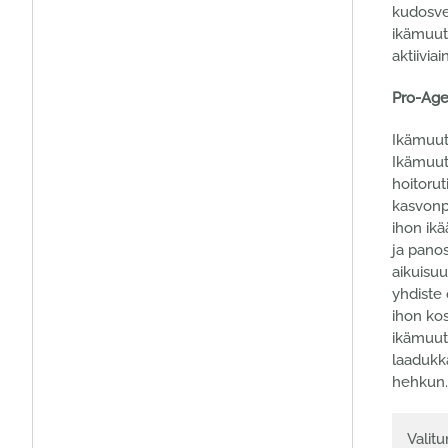
kudosvel
ikämuuto
aktiivia
Pro-Ag
Ikämuuto
Ikämuuto
hoitorut
kasvonpi
ihon ik
ja panos
aikuisu
yhdiste 
ihon kos
ikämuuto
laadukka
hehkun.
Valitu