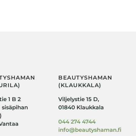
TYSHAMAN
BEAUTYSHAMAN
URILA)
(KLAUKKALA)
ie 1 B 2
Viljelystie 15 D,
i sisäpihan
01840 Klaukkala
)
044 274 4744
Vantaa
info@beautyshaman.fi