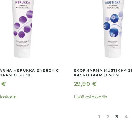
ARMA HERUKKA ENERGY C
EKOPHARMA MUSTIKKA S
NAAMIO 50 ML
KASVONAAMIO 50 ML
0
€
29,90
€
toskoriin
Lisää ostoskoriin
1
2
3
4