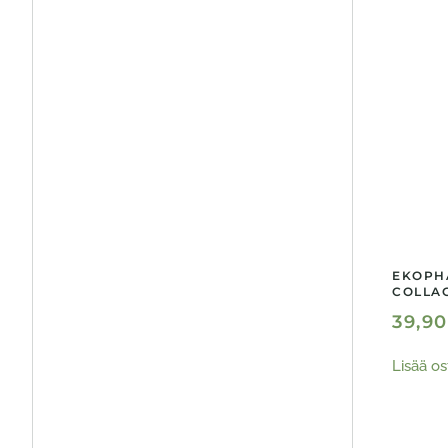
EKOPH
COLLAG
39,9
Lisää os