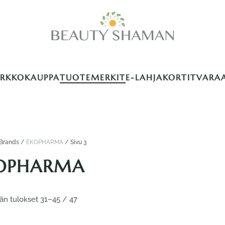
ERKKOKAUPPA
TUOTEMERKIT
E-LAHJAKORTIT
VARA
Brands /
EKOPHARMA
/ Sivu 3
OPHARMA
Suosituimmat
än tulokset 31–45 / 47
ensin