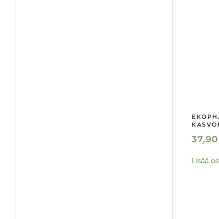
EKOPH
KASVO
37,9
Lisää os