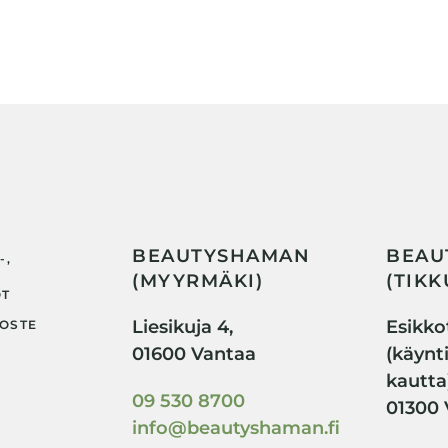
BEAUTYSHAMAN
BEAU
-,
(MYYRMÄKI)
(TIKK
OT
Liesikuja 4,
Esikkot
OSTE
01600 Vantaa
(käynt
kautta
09 530 8700
01300 
info@beautyshaman.fi