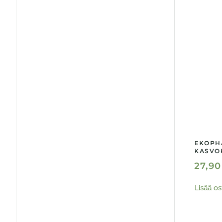
EKOPH
KASVO
27,9
Lisää os