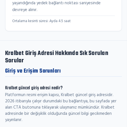
yaşandığında yedek bağlantı noktası saniyesinde
devreye alınır.
Ortalama kesinti süresi: Ayda 4.5 saat
Kralbet Giriş Adresi Hakkında Sık Sorulan
Sorular
Giriş ve Erişim Sorunları
Kralbet güncel giriş adresi nedir?
Platformun resmi erişim kapısı, Kralbet güncel giriş adresidir.
2026 itibarıyla çalışır durumdaki bu bağlantıya, bu sayfada yer
alan CTA butonuna tıklayarak ulaşmanız mümkündür. Kralbet
adresinde bir değişiklik olduğunda güncel bilgi gecikmeden
yayınlanır.