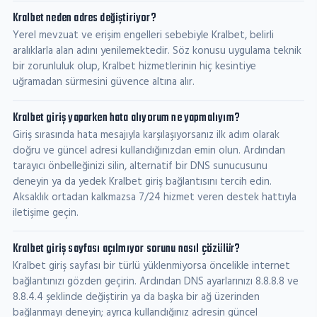
Kralbet neden adres değiştiriyor?
Yerel mevzuat ve erişim engelleri sebebiyle Kralbet, belirli
aralıklarla alan adını yenilemektedir. Söz konusu uygulama teknik
bir zorunluluk olup, Kralbet hizmetlerinin hiç kesintiye
uğramadan sürmesini güvence altına alır.
Kralbet giriş yaparken hata alıyorum ne yapmalıyım?
Giriş sırasında hata mesajıyla karşılaşıyorsanız ilk adım olarak
doğru ve güncel adresi kullandığınızdan emin olun. Ardından
tarayıcı önbelleğinizi silin, alternatif bir DNS sunucusunu
deneyin ya da yedek Kralbet giriş bağlantısını tercih edin.
Aksaklık ortadan kalkmazsa 7/24 hizmet veren destek hattıyla
iletişime geçin.
Kralbet giriş sayfası açılmıyor sorunu nasıl çözülür?
Kralbet giriş sayfası bir türlü yüklenmiyorsa öncelikle internet
bağlantınızı gözden geçirin. Ardından DNS ayarlarınızı 8.8.8.8 ve
8.8.4.4 şeklinde değiştirin ya da başka bir ağ üzerinden
bağlanmayı deneyin; ayrıca kullandığınız adresin güncel