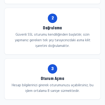
2
Doğrulama
Güvenli SSL oturumu kendiliğinden başlatılır; sizin
yapmanız gereken tek şey tarayıcınızdaki asma kilit
işaretini doğrulamaktır.
3
Oturum Açma
Hesap bilgilerinizi girerek oturumunuzu açabilirsiniz; bu
işlem ortalama 8 saniye sürmektedir.