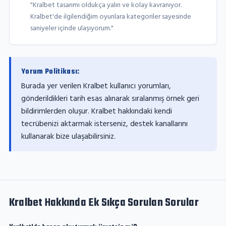
"Kralbet tasarımı oldukça yalın ve kolay kavranıyor.
Kralbet'de ilgilendiğim oyunlara kategoriler sayesinde
saniyeler içinde ulaşıyorum."
Yorum Politikası:
Burada yer verilen Kralbet kullanıcı yorumları,
gönderildikleri tarih esas alınarak sıralanmış örnek geri
bildirimlerden oluşur. Kralbet hakkındaki kendi
tecrübenizi aktarmak isterseniz, destek kanallarını
kullanarak bize ulaşabilirsiniz.
Kralbet Hakkında Ek Sıkça Sorulan Sorular