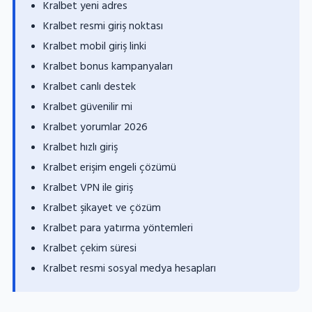
Kralbet yeni adres
Kralbet resmi giriş noktası
Kralbet mobil giriş linki
Kralbet bonus kampanyaları
Kralbet canlı destek
Kralbet güvenilir mi
Kralbet yorumlar 2026
Kralbet hızlı giriş
Kralbet erişim engeli çözümü
Kralbet VPN ile giriş
Kralbet şikayet ve çözüm
Kralbet para yatırma yöntemleri
Kralbet çekim süresi
Kralbet resmi sosyal medya hesapları