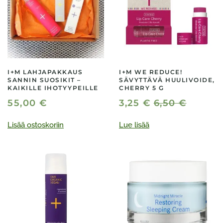
I+M LAHJAPAKKAUS
I+M WE REDUCE!
SANNIN SUOSIKIT –
SÄVYTTÄVÄ HUULIVOIDE,
KAIKILLE IHOTYYPEILLE
CHERRY 5 G
55,00
€
3,25
€
6,50
€
Lisää ostoskoriin
Lue lisää