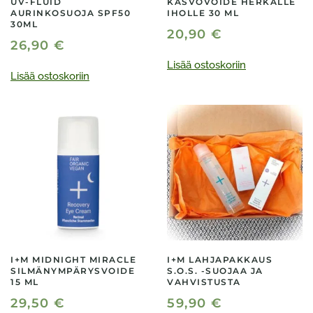
UV-FLUID
KASVOVOIDE HERKÄLLE
AURINKOSUOJA SPF50
IHOLLE 30 ML
30ML
20,90
€
26,90
€
Lisää ostoskoriin
Lisää ostoskoriin
I+M MIDNIGHT MIRACLE
I+M LAHJAPAKKAUS
SILMÄNYMPÄRYSVOIDE
S.O.S. -SUOJAA JA
15 ML
VAHVISTUSTA
29,50
€
59,90
€