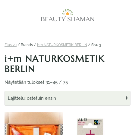
Skip
to
main
content
Etusivu
/ Brands /
i+m NATURKOSMETIK BERLIN
/ Sivu 3
i+m NATURKOSMETIK
BERLIN
Suosituimmat
Näytetään tulokset 31–45 / 75
ensin
ALE!