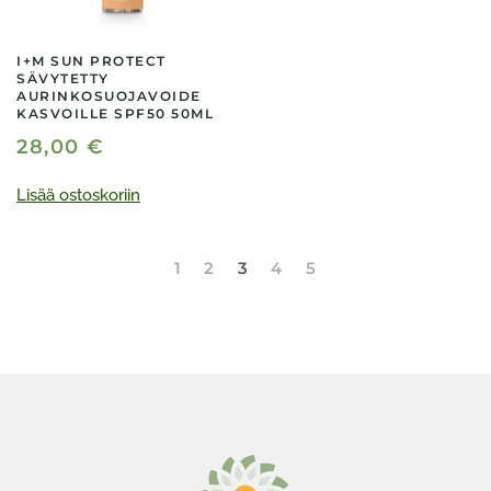
I+M SUN PROTECT
SÄVYTETTY
AURINKOSUOJAVOIDE
KASVOILLE SPF50 50ML
28,00
€
Lisää ostoskoriin
1
2
3
4
5