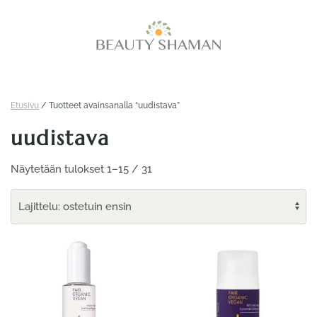
Skip
to
main
content
Etusivu
/ Tuotteet avainsanalla “uudistava”
uudistava
Suosituimmat
Näytetään tulokset 1–15 / 31
ensin