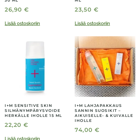
30 ML
ML
26,90
€
23,50
€
Lisää ostoskoriin
Lisää ostoskoriin
I+M SENSITIVE SKIN
I+M LAHJAPAKKAUS
SILMÄNYMPÄRYSVOIDE
SANNIN SUOSIKIT –
HERKÄLLE IHOLLE 15 ML
AIKUISELLE- & KUIVALLE
IHOLLE
22,20
€
74,00
€
Lisää ostoskoriin