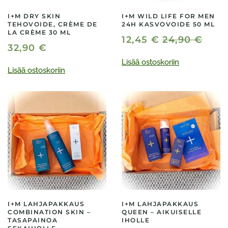
I+M DRY SKIN
I+M WILD LIFE FOR MEN
TEHOVOIDE, CRÈME DE
24H KASVOVOIDE 50 ML
LA CRÈME 30 ML
12,45
€
24,90
€
32,90
€
Lisää ostoskoriin
Lisää ostoskoriin
I+M LAHJAPAKKAUS
I+M LAHJAPAKKAUS
COMBINATION SKIN –
QUEEN – AIKUISELLE
TASAPAINOA
IHOLLE