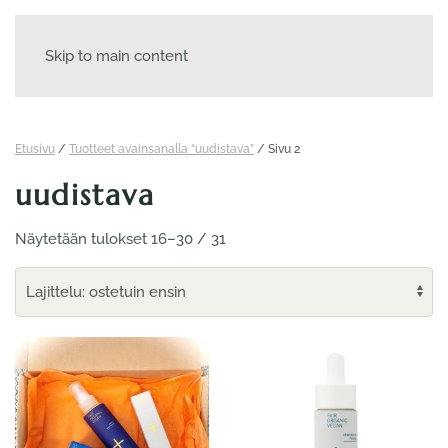
Skip to main content
Etusivu
/
Tuotteet avainsanalla “uudistava”
/ Sivu 2
uudistava
Suosituimmat
Näytetään tulokset 16–30 / 31
ensin