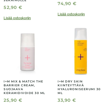
SEKAIHOLLE
74,90
€
52,90
€
Lisää ostoskoriin
Lisää ostoskoriin
I+M MIX & MATCH THE
I+M DRY SKIN
BARRIER CREAM,
KIINTEYTTÄVÄ
SUOJAAVA
HYALURONISEERUMI 30
KERAMIDIVOIDE 30 ML
ML
25,90
€
33,90
€