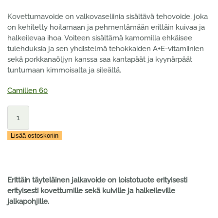
Kovettumavoide on valkovaseliinia sisältävä tehovoide, joka
on kehitetty hoitamaan ja pehmentämään erittäin kuivaa ja
halkeilevaa ihoa. Voiteen sisältämä kamomilla ehkäisee
tulehduksia ja sen yhdistelmä tehokkaiden A+E-vitamiinien
sekä porkkanaöljyn kanssa saa kantapäät ja kyynärpäät
tuntumaan kimmoisalta ja sileältä.
Camillen 60
Camillen
60
Kovettumavoide
Lisää ostoskoriin
Fissure
Cream
100
ml
Erittäin täyteläinen jalkavoide on loistotuote erityisesti
määrä
erityisesti kovettumille sekä kuiville ja halkeileville
jalkapohjille.