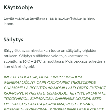
Käyttöohje
Levitä voidetta tarvittava määrä jaloille/käsille ja hiero
ihoon.
Säilytys
Säilyy 6kk avaamisesta kun tuote on säilytetty ohjeiden
mukaan. Säilytys sisätiloissa valolta ja kosteudelta
suojattuna 10°C – 24°C lämpötilassa. Pidä pakkaus suljettuna
kun sitä ei käytetä.
INCI: PETROLATUM, PARAFFINUM LIQUIDUM
(MINERAALIÖLJY), CAPRYLIC/CAPRIC TRIGLYCERIDE,
CHAMOMILLA RECUTITA (KAMOMILLA) FLOWER EXTRACT,
ISOPROPYL MYRISTATE, BISABOLOL, RETINYL PALMITATE,
TOCOPHEROL, SIMMONDSIA CHINENSIS (JOJOBA) SEED
OIL, DAUCUS CAROTA (PORKKANA) ROOT EXTRACT,
ROSMARINUS OFFICINALIS (ROSMARIINI) LEAF EXTRACT,