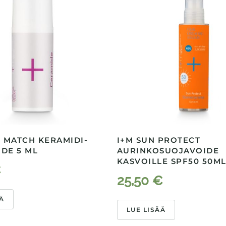
& MATCH KERAMIDI-
I+M SUN PROTECT
DE 5 ML
AURINKOSUOJAVOIDE
KASVOILLE SPF50 50M
€
25,50
€
Ä
LUE LISÄÄ