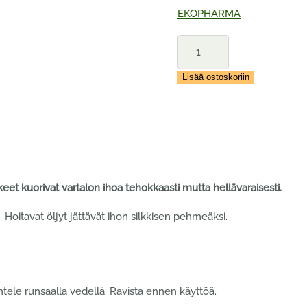
EKOPHARMA
EKOPHARMA
Hilla
2-
Lisää ostoskoriin
IN-
1
Oil
Scrub
Vartalokuorinta
200ML
määrä
keet kuorivat vartalon ihoa tehokkaasti mutta hellävaraisesti.
oitavat öljyt jättävät ihon silkkisen pehmeäksi.
htele runsaalla vedellä. Ravista ennen käyttöä.