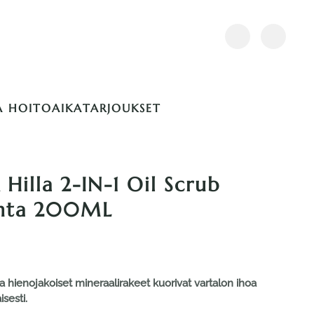
A HOITOAIKA
TARJOUKSET
lla 2-IN-1 Oil Scrub
inta 200ML
nka hienojakoiset mineraalirakeet kuorivat vartalon ihoa
sesti.