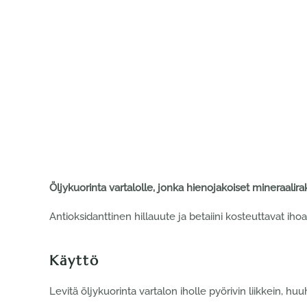
Öljykuorinta vartalolle, jonka hienojakoiset mineraalira
Antioksidanttinen hillauute ja betaiini kosteuttavat ihoa. H
Käyttö
Levitä öljykuorinta vartalon iholle pyörivin liikkein, huu