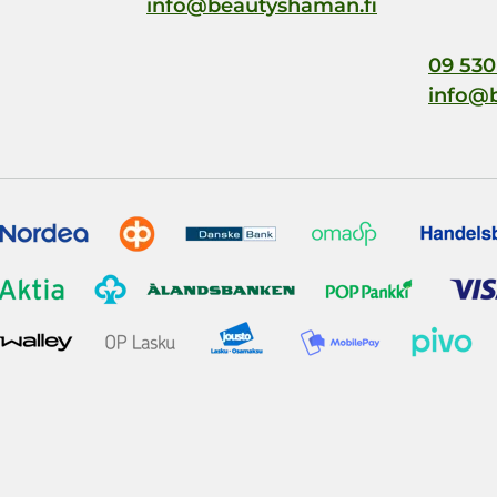
info@beautyshaman.fi
09 530
info@