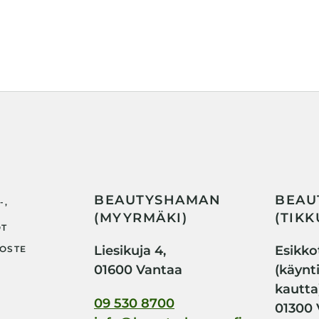
BEAUTYSHAMAN
BEAU
-,
(MYYRMÄKI)
(TIKK
OT
Liesikuja 4,
Esikkot
OSTE
01600 Vantaa
(käynt
kautta
09 530 8700
01300 