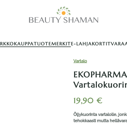
ERKKOKAUPPA
TUOTEMERKIT
E-LAHJAKORTIT
VARA
Vartalo
EKOPHARMA Hi
Vartalokuor
19,90
€
Öljykuorinta vartalolle, jo
tehokkaasti mutta hellävarai