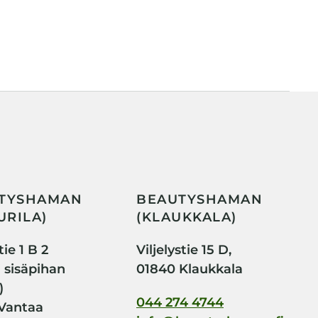
TYSHAMAN
BEAUTYSHAMAN
URILA)
(KLAUKKALA)
ie 1 B 2
Viljelystie 15 D,
i sisäpihan
01840 Klaukkala
)
044 274 4744
Vantaa