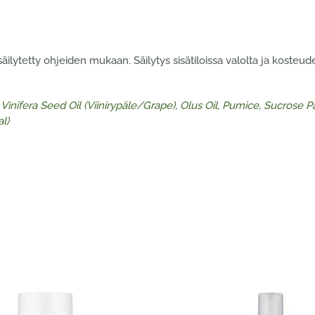
ilytetty ohjeiden mukaan. Säilytys sisätiloissa valolta ja kosteu
is Vinifera Seed Oil (Viinirypäle/Grape), Olus Oil, Pumice, Sucros
l)