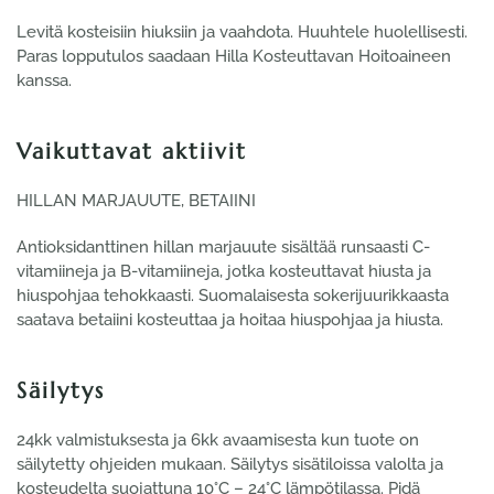
Levitä kosteisiin hiuksiin ja vaahdota. Huuhtele huolellisesti.
Paras lopputulos saadaan Hilla Kosteuttavan Hoitoaineen
kanssa.
Vaikuttavat aktiivit
HILLAN MARJAUUTE, BETAIINI
Antioksidanttinen hillan marjauute sisältää runsaasti C-
vitamiineja ja B-vitamiineja, jotka kosteuttavat hiusta ja
hiuspohjaa tehokkaasti. Suomalaisesta sokerijuurikkaasta
saatava betaiini kosteuttaa ja hoitaa hiuspohjaa ja hiusta.
Säilytys
24kk valmistuksesta ja 6kk avaamisesta kun tuote on
säilytetty ohjeiden mukaan. Säilytys sisätiloissa valolta ja
kosteudelta suojattuna 10°C – 24°C lämpötilassa. Pidä