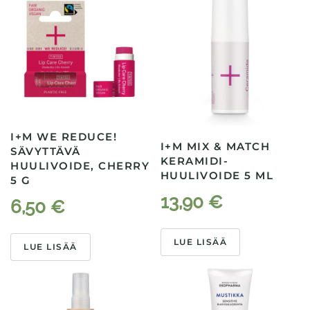
I+M WE REDUCE!
I+M MIX & MATCH
SÄVYTTÄVÄ
KERAMIDI-
HUULIVOIDE, CHERRY
HUULIVOIDE 5 ML
5 G
13,90
€
6,50
€
LUE LISÄÄ
LUE LISÄÄ