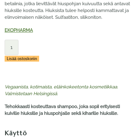
betaiinia, jotka lievittävät hiuspohjan kuivuutta sekä antavat
hiuksille kosteutta. Hiuksista tulee helposti kammattavat ja
elinvoimaisen näköiset. Sulfaatiton, silikoniton.
EKOPHARMA
EKOPHARMA
Hilla
Kosteuttava
Lisää ostoskoriin
Shampoo
250
ml
määrä
Vegaanista, kotimaista, eläinkokeetonta kosmetiikkaa.
Valmistetaan Helsingissä.
Tehokkaasti kosteuttava shampoo, joka sopii erityisesti
kuiville hiuksille ja hiuspohjalle sekä kiharille hiuksille.
Käyttö