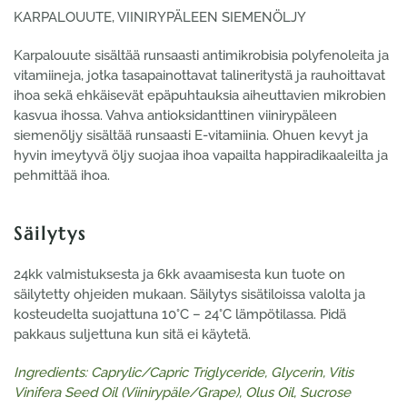
KARPALOUUTE, VIINIRYPÄLEEN SIEMENÖLJY
Karpalouute sisältää runsaasti antimikrobisia polyfenoleita ja
vitamiineja, jotka tasapainottavat talineritystä ja rauhoittavat
ihoa sekä ehkäisevät epäpuhtauksia aiheuttavien mikrobien
kasvua ihossa. Vahva antioksidanttinen viinirypäleen
siemenöljy sisältää runsaasti E-vitamiinia. Ohuen kevyt ja
hyvin imeytyvä öljy suojaa ihoa vapailta happiradikaaleilta ja
pehmittää ihoa.
Säilytys
24kk valmistuksesta ja 6kk avaamisesta kun tuote on
säilytetty ohjeiden mukaan. Säilytys sisätiloissa valolta ja
kosteudelta suojattuna 10°C – 24°C lämpötilassa. Pidä
pakkaus suljettuna kun sitä ei käytetä.
Ingredients: Caprylic/Capric Triglyceride, Glycerin, Vitis
Vinifera Seed Oil (Viinirypäle/Grape), Olus Oil, Sucrose