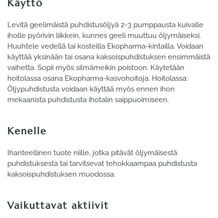
Käyttö
Levitä geelimäistä puhdistusöljyä 2-3 pumppausta kuivalle
iholle pyörivin liikkein, kunnes geeli muuttuu öljymäiseksi.
Huuhtele vedellä tai kosteilla Ekopharma-kintailla. Voidaan
käyttää yksinään tai osana kaksoispuhdistuksen ensimmäistä
vaihetta. Sopii myös silmämeikin poistoon. Käytetään
hoitolassa osana Ekopharma-kasvohoitoja. Hoitolassa:
Öljypuhdistusta voidaan käyttää myös ennen ihon
mekaanista puhdistusta ihotalin saippuoimiseen.
Kenelle
Ihanteellinen tuote niille, jotka pitävät öljymäisestä
puhdistuksesta tai tarvitsevat tehokkaampaa puhdistusta
kaksoispuhdistuksen muodossa.
Vaikuttavat aktiivit