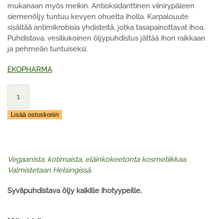
mukanaan myös meikin. Antioksidanttinen viinirypäleen
siemenöljy tuntuu kevyen ohuelta iholla. Karpalouute
sisältää antimikrobisia yhdisteitä, jotka tasapainottavat ihoa.
Puhdistava, vesiliukoinen öljypuhdistus jättää ihon raikkaan
ja pehmeän tuntuiseksi.
EKOPHARMA
Ekopharma
Karpalo
CLEAR
Lisää ostoskoriin
Puhdistusöljy
100
ml
määrä
Vegaanista, kotimaista, eläinkokeetonta kosmetiikkaa.
Valmistetaan Helsingissä.
Syväpuhdistava öljy kaikille ihotyypeille.