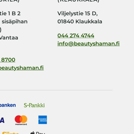
ie 1 B 2
Viljelystie 15 D,
i sisäpihan
01840 Klaukkala
)
044 274 4744
Vantaa
info@beautyshaman.fi
 8700
beautyshaman.fi