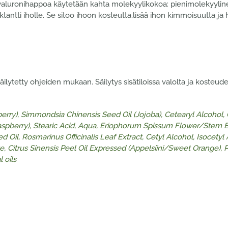
Hyaluronihappoa käytetään kahta molekyylikokoa: pienimolekyylin
ktantti iholle. Se sitoo ihoon kosteutta,lisää ihon kimmoisuutta j
lytetty ohjeiden mukaan. Säilytys sisätiloissa valolta ja kosteud
rry), Simmondsia Chinensis Seed Oil (Jojoba),
Cetearyl Alcohol, 
pberry), Stearic Acid, Aqua, Eriophorum Spissum Flower/Stem Ex
 Oil, Rosmarinus Officinalis Leaf Extract,
Cetyl Alcohol, Isocetyl
, Citrus Sinensis Peel Oil Expressed (Appelsiini/Sweet Orange), 
 oils