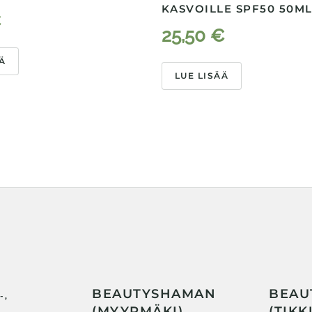
KASVOILLE SPF50 50M
€
25,50
€
Ä
LUE LISÄÄ
BEAUTYSHAMAN
BEAU
-,
(MYYRMÄKI)
(TIKK