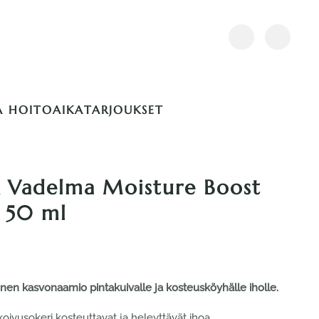
A HOITOAIKA
TARJOUKSET
Vadelma Moisture Boost
 50 ml
en kasvonaamio pintakuivalle ja kosteusköyhälle iholle.
koivusokeri kosteuttavat ja heleyttävät ihoa.