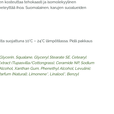
en kosteuttaa tehokaasti ja isomolekyylinen
a heleyttää ihoa. Suomalainen, karujen suoalueiden
elta suojattuna 10°C – 24°C lämpötilassa. Pidä pakkaus
Glycerin, Squalane, Glyceryl Stearate SE, Cetearyl
tract (Tupasvilla/Cottongrass),
Ceramide NP, Sodium
 Alcohol, Xanthan Gum, Phenethyl Alcohol, Levulinic
Parfum (Natural), Limonene*,
Linalool*, Benzyl