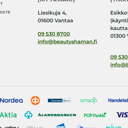
OT
Liesikuja 4,
Esikkot
OSTE
01600 Vantaa
(käynt
kautta
09 530 8700
01300 
info@beautyshaman.fi
09 530
info@