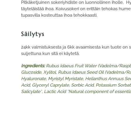
Pitkäketjuinen sokeriyhdiste on luonnollinen iholle. 
täyteläistää ihoa. Koivusokeri on erittäin tehokas hume
tupasvilla kosteuttaa ihoa tehokkaasti.
Säilytys
24kk valmistuksesta ja 6kk avaamisesta kun tuote on säi
suljettuna kun sitä ei käytetä.
Ingredients:
Rubus Idaeus Fruit Water (Vadelma/Raspbe
Glucoside, Xylitol, Rubus Idaeus Seed Oil
(Vadelma/Ras
Hyaluronate, Myristyl Myristate, Helianthus Annuus Seed
Acid, Glyceryl Caprylate, Sorbic Acid,
Potassium Sorbate
Salicylate*, Lactic Acid *Natural component of essential