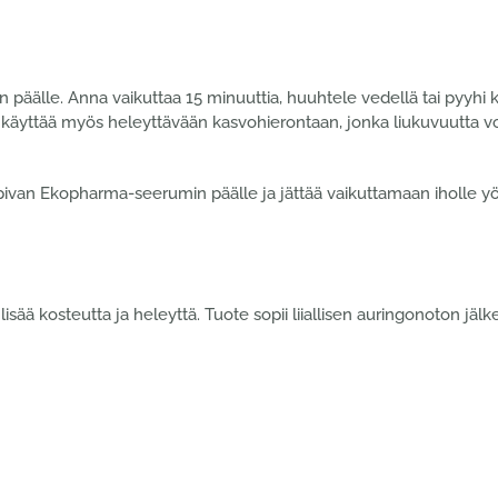
 päälle. Anna vaikuttaa 15 minuuttia, huuhtele vedellä tai pyyhi 
n käyttää myös heleyttävään kasvohierontaan, jonka liukuvuutta vo
pivan Ekopharma-seerumin päälle ja jättää vaikuttamaan iholle yö
lisää kosteutta ja heleyttä. Tuote sopii liiallisen auringonoton j