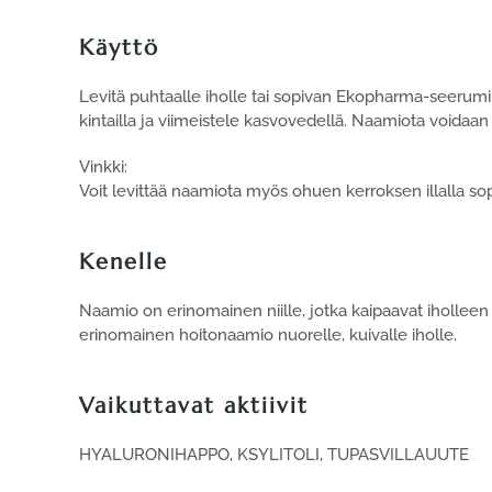
Käyttö
Levitä puhtaalle iholle tai sopivan Ekopharma-seerumin
kintailla ja viimeistele kasvovedellä. Naamiota voidaa
Vinkki:
Voit levittää naamiota myös ohuen kerroksen illalla so
Kenelle
Naamio on erinomainen niille, jotka kaipaavat iholleen 
erinomainen hoitonaamio nuorelle, kuivalle iholle.
Vaikuttavat aktiivit
HYALURONIHAPPO, KSYLITOLI, TUPASVILLAUUTE