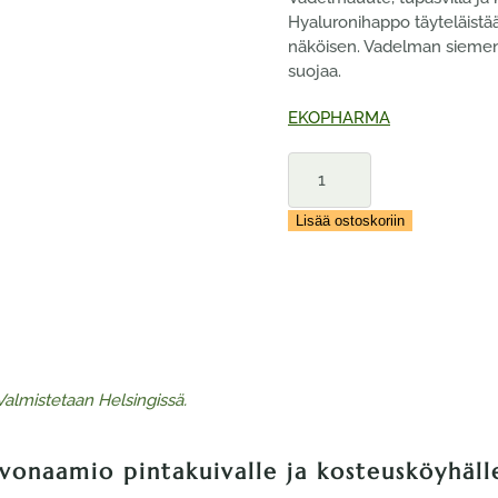
Hyaluronihappo täyteläistää
näköisen. Vadelman siemenöl
suojaa.
EKOPHARMA
EKOPHARMA
Vadelma
Moisture
Lisää ostoskoriin
Boost
Kasvonaamio
50
ml
määrä
Valmistetaan Helsingissä.
onaamio pintakuivalle ja kosteusköyhälle