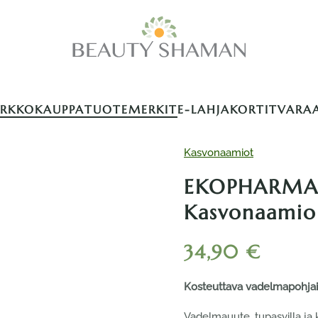
ERKKOKAUPPA
TUOTEMERKIT
E-LAHJAKORTIT
VARA
Kasvonaamiot
EKOPHARMA 
Kasvonaamio
34,90
€
Kosteuttava vadelmapohjain
Vadelmauute, tupasvilla ja 