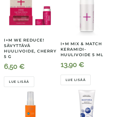
I+M WE REDUCE!
I+M MIX & MATCH
SÄVYTTÄVÄ
KERAMIDI-
HUULIVOIDE, CHERRY
HUULIVOIDE 5 ML
5 G
13,90
€
6,50
€
LUE LISÄÄ
LUE LISÄÄ