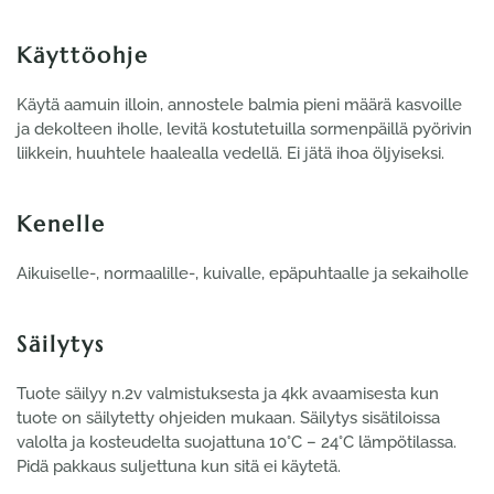
Käyttöohje
Käytä aamuin illoin, annostele balmia pieni määrä kasvoille
ja dekolteen iholle, levitä kostutetuilla sormenpäillä pyörivin
liikkein, huuhtele haalealla vedellä. Ei jätä ihoa öljyiseksi.
Kenelle
Aikuiselle-, normaalille-, kuivalle, epäpuhtaalle ja sekaiholle
Säilytys
Tuote säilyy n.2v valmistuksesta ja 4kk avaamisesta kun
tuote on säilytetty ohjeiden mukaan. Säilytys sisätiloissa
valolta ja kosteudelta suojattuna 10°C – 24°C lämpötilassa.
Pidä pakkaus suljettuna kun sitä ei käytetä.