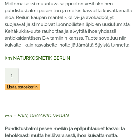
Maitomaiseksi muuntuva saippuaton vesiliukoinen
puhdistusbalmi pesee lian ja meikin kasvoilta kuivattamatta
ihoa. Reilun kaupan manteli-, oliivi- ja avokadoöljyt
suojaavat ja stimuloivat luonnollisten lipidien uusiutumista.
Kehäkukka-uute rauhoittaa ja elvyttää ihoa yhdessä
antioksidanttisen E-vitamiinin kanssa. Tuote soveltuu niin
kuivalle- kuin rasvaiselle iholle jättämättä öljyistä tunnetta.
i+m NATURKOSMETIK BERLIN
i+m
Demanding
Skin
Lisää ostoskoriin
Gel
to
milk
Puhdistusbalmi
i+m – FAIR, ORGANIC, VEGAN
100
ml
Puhdistusbalmi pesee meikin ja epäpuhtaudet kasvoilta
määrä
tehokkaasti mutta hellävaraisesti, ihoa kuivattamatta.