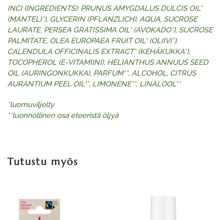
INCI (INGREDIENTS): PRUNUS AMYGDALUS DULCIS OIL*
(MANTELI*), GLYCERIN (PFLANZLICH), AQUA, SUCROSE
LAURATE, PERSEA GRATISSIMA OIL* (AVOKADO*), SUCROSE
PALMITATE, OLEA EUROPAEA FRUIT OIL* (OLIIVI*),
CALENDULA OFFICINALIS EXTRACT* (KEHÄKUKKA*),
TOCOPHEROL (E-VITAMIINI), HELIANTHUS ANNUUS SEED
OIL (AURINGONKUKKA), PARFUM**, ALCOHOL, CITRUS
AURANTIUM PEEL OIL**, LIMONENE**, LINALOOL**
*luomuviljelty
**luonnollinen osa eteeristä öljyä
Tutustu myös