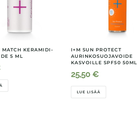
& MATCH KERAMIDI-
I+M SUN PROTECT
DE 5 ML
AURINKOSUOJAVOIDE
KASVOILLE SPF50 50M
€
25,50
€
Ä
LUE LISÄÄ