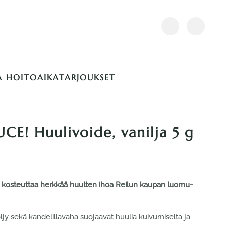
A HOITOAIKA
TARJOUKSET
E! Huulivoide, vanilja 5 g
ja kosteuttaa herkkää huulten ihoa Reilun kaupan luomu-
ljy sekä kandelillavaha suojaavat huulia kuivumiselta ja