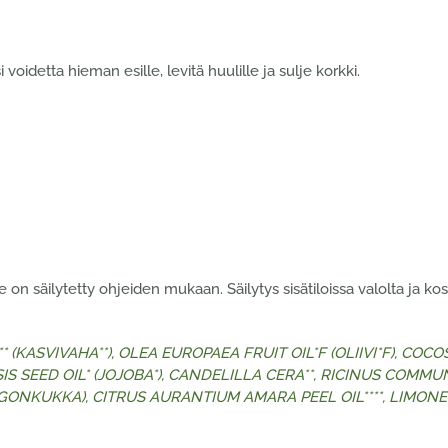
oidetta hieman esille, levitä huulille ja sulje korkki.
n säilytetty ohjeiden mukaan. Säilytys sisätiloissa valolta ja ko
* (KASVIVAHA**), OLEA EUROPAEA FRUIT OIL*F (OLIIVI*F), C
S SEED OIL* (JOJOBA*), CANDELILLA CERA**, RICINUS COMMUNI
ONKUKKA), CITRUS AURANTIUM AMARA PEEL OIL****, LIMONEN