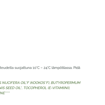
steudelta suojattuna 10°C – 24°C lämpötilassa. Pidä
OCOS NUCIFERA OIL*F (KOOKOS*F), BUTYROPERMUM
S SEED OIL*, TOCOPHEROL (E-VITAMIINI),
E****