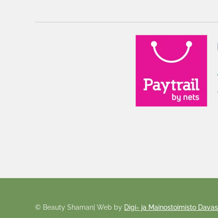
©
Beauty Shaman
| Web by
Digi- ja Mainostoimisto Davas