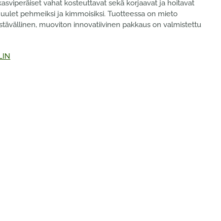
kasviperäiset vahat kosteuttavat sekä korjaavat ja hoitavat
huulet pehmeiksi ja kimmoisiksi. Tuotteessa on mieto
stävällinen, muoviton innovatiivinen pakkaus on valmistettu
LIN