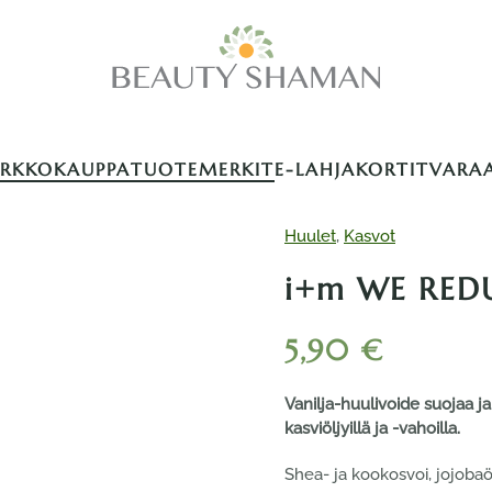
ERKKOKAUPPA
TUOTEMERKIT
E-LAHJAKORTIT
VARA
Huulet
,
Kasvot
i+m WE REDUC
5,90
€
Vanilja-huulivoide suojaa 
kasviöljyillä ja -vahoilla.
Shea- ja kookosvoi, jojobaö