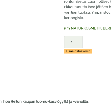
rohtumiselta. Luonnolliset 
rikkoutunutta ihoa jättäen 
vaniljan tuoksu. Ympäristöy
kartongista.
i+m NATURKOSMETIK BER
i+m
WE
REDUCE!
Lisää ostoskoriin
Huulivoide,
vanilja
5
g
määrä
 ihoa Reilun kaupan luomu-kasviöljyillä ja -vahoilla.