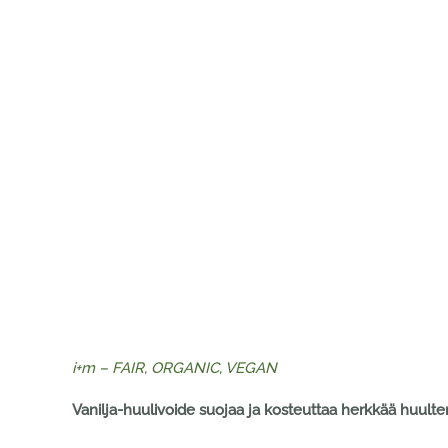
i+m – FAIR, ORGANIC, VEGAN
Vanilja-huulivoide suojaa ja kosteuttaa herkkää huulten