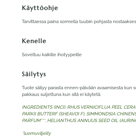
Käyttöohje
Tarvittaessa paina sormella tuubin pohjasta nostaaksesi v
Kenelle
Soveltuu kaikille ihotyypeille
Säilytys
Tuote säilyy parasta ennen-päivään avaamisesta kun se o
pakkaus suljettuna kun sitä ei käytetä.
INGREDIENTS (INCI): RHUS VERNICIFLUA PEEL CERA*
PARKII BUTTERF (SHEAVOI F), SIMMONDSIA CHINENSI
PARFUM***, HELIANTHUS ANNUUS SEED OIL (AURING
*luomuviljelty