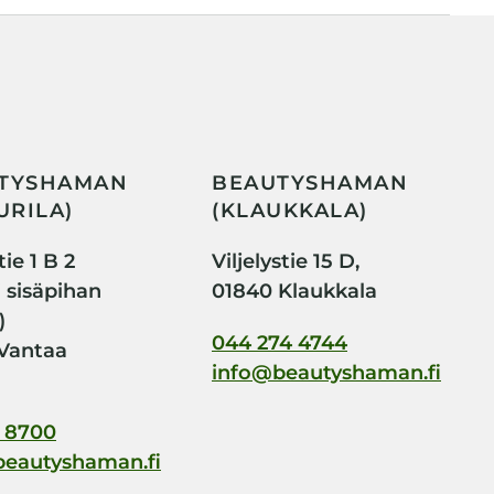
TYSHAMAN
BEAUTYSHAMAN
URILA)
(KLAUKKALA)
ie 1 B 2
Viljelystie 15 D,
i sisäpihan
01840 Klaukkala
)
044 274 4744
Vantaa
info@beautyshaman.fi
 8700
beautyshaman.fi