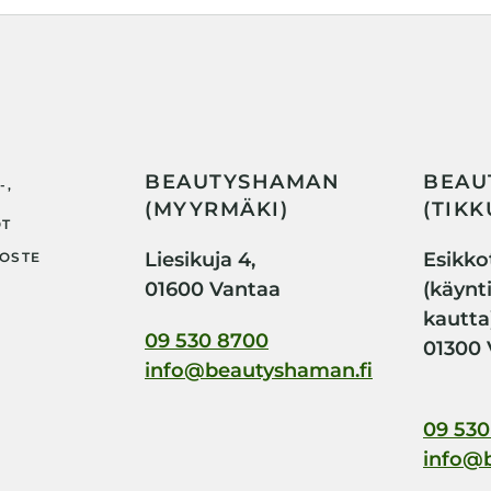
BEAUTYSHAMAN
BEAU
-,
(MYYRMÄKI)
(TIKK
OT
Liesikuja 4,
Esikkot
OSTE
01600 Vantaa
(käynt
kautta
09 530 8700
01300 
info@beautyshaman.fi
09 530
info@