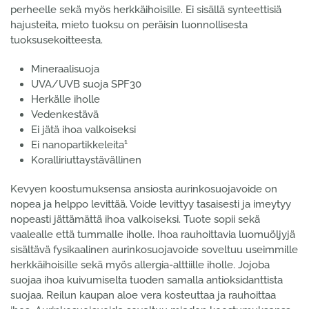
perheelle sekä myös herkkäihoisille. Ei sisällä synteettisiä
hajusteita, mieto tuoksu on peräisin luonnollisesta
tuoksusekoitteesta.
Mineraalisuoja
UVA/UVB suoja SPF30
Herkälle iholle
Vedenkestävä
Ei jätä ihoa valkoiseksi
1
Ei nanopartikkeleita
Koralliriuttaystävällinen
Kevyen koostumuksensa ansiosta aurinkosuojavoide on
nopea ja helppo levittää. Voide levittyy tasaisesti ja imeytyy
nopeasti jättämättä ihoa valkoiseksi. Tuote sopii sekä
vaalealle että tummalle iholle.
Ihoa rauhoittavia luomuöljyjä
sisältävä fysikaalinen aurinkosuojavoide soveltuu useimmille
herkkäihoisille sekä myös allergia-alttiille iholle. Jojoba
suojaa ihoa kuivumiselta tuoden samalla antioksidanttista
suojaa. Reilun kaupan aloe vera kosteuttaa ja rauhoittaa