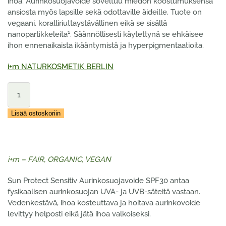
ihoa. Aurinkosuojavoide soveltuu miedon koostumuksensa
ansiosta myös lapsille sekä odottaville äideille.
Tuote on
vegaani, koralliriuttaystävällinen eikä se sisällä
1
nanopartikkeleita
.
Säännöllisesti käytettynä se ehkäisee
ihon ennenaikaista ikääntymistä ja hyperpigmentaatioita.
i+m NATURKOSMETIK BERLIN
i+m
Sun
Protect
Lisää ostoskoriin
Sensitiv
Aurinkosuojavoide
SPF30
100ml
i+m – FAIR, ORGANIC, VEGAN
määrä
Sun Protect Sensitiv Aurinkosuojavoide SPF30 antaa
fysikaalisen aurinkosuojan UVA- ja UVB-säteitä vastaan.
Vedenkestävä, ihoa kosteuttava ja hoitava aurinkovoide
levittyy helposti eikä jätä ihoa valkoiseksi.