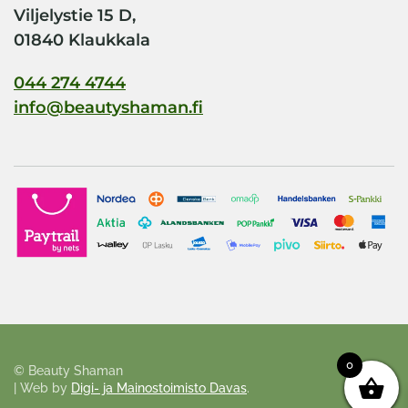
Viljelystie 15 D,
01840 Klaukkala
044 274 4744
info@beautyshaman.fi
0
©
Beauty Shaman
| Web by
Digi- ja Mainostoimisto Davas
.