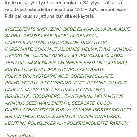
tuote on säilytetty ohjeiden mukaan. Säilytys sisätiloissa
valolta ja kosteudelta suojattuna 10°C – 24°C lämpötilassa.
Pidä pakkaus suljettuna kun sitä ei käytetä.
INGREDIENTS (INCI): ZINC OXIDE (EI-NANO1), AQUA, ALOE
BARBA- DENSIS LEAF JUICE* (ALOE VERA*),
CAPRYLIC/CAPRIC TRIGLYCERIDE, DICAPRYLYL
CARBONATE, COCONUT ALKANES, HELIANTHUS ANNUUS
HYBRID OIL* (AURINGONKUKKA*), PONGAMIA GLABRA
SEED OIL, SIMMONDSIA CHINENSIS SEED OIL* (JOJOBA*),
POLYGLYCERYL-2 DIPOLYHYDROXYSTEARATE,
POLYHYDROXYSTEARIC ACID, SORBITAN OLIVATE,
POLYGLYCERYL-6 POLYRICINOLEATE, BETAINE, DAUCUS
CAROTA SATIVA ROOT EXTRACT (PORKKANA*),
BISABOLOL, TOCOPHEROL (E-VITAMIINI), HELIANTHUS
ANNUUS SEED WAX, DIETHYL SEBACATE, COCO–
CAPRYLATE/CAPRATE, C18–21 ALKANE, ISOSTEARIC ACID,
HELIANTHUS ANNUUS SEED OIL (AURINGONKUKKA),
LECITHIN, POLYGLYCERYL-3 POLYRICINOLEATE, PARFUM**
*luomuviljelty