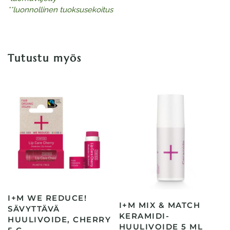
**luonnollinen tuoksusekoitus
Tutustu myös
I+M WE REDUCE!
I+M MIX & MATCH
SÄVYTTÄVÄ
KERAMIDI-
HUULIVOIDE, CHERRY
HUULIVOIDE 5 ML