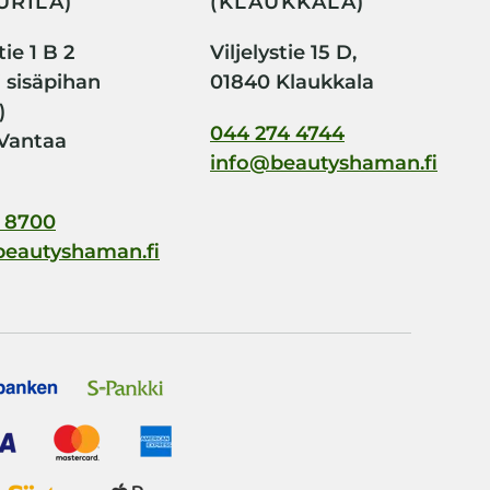
URILA)
(KLAUKKALA)
ie 1 B 2
Viljelystie 15 D,
i sisäpihan
01840 Klaukkala
)
044 274 4744
Vantaa
info@beautyshaman.fi
 8700
beautyshaman.fi