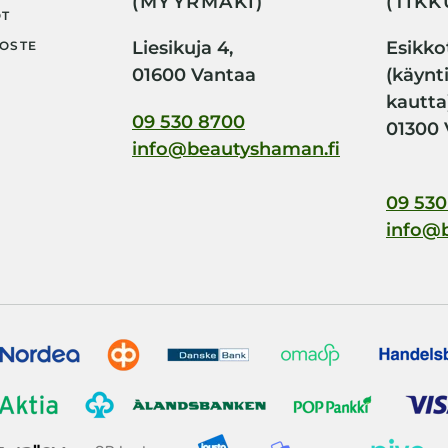
(MYYRMÄKI)
(TIKK
OT
Liesikuja 4,
Esikkot
OSTE
01600 Vantaa
(käynt
kautta
09 530 8700
01300 
info@beautyshaman.fi
09 530
info@