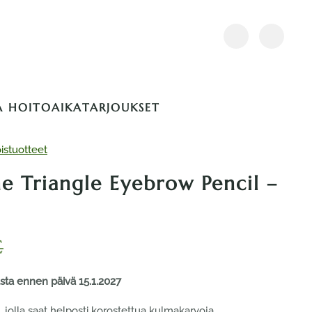
A HOITOAIKA
TARJOUKSET
oistuotteet
 Triangle Eyebrow Pencil –
€
ta ennen päivä 15.1.2027
olla saat helposti korostettua kulmakarvoja.