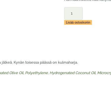
O.TWO.O
Fine
Triangle
Lisää ostoskoriin
Eyebrow
Pencil
–
Taupe
määrä
a jälkeä. Kynän toisessa päässä on kulmaharja.
ated Olive Oil, Polyethylene, Hydrogenated Coconut Oil, Microcry