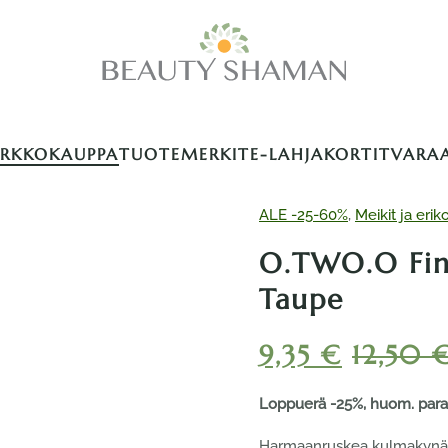
ERKKOKAUPPA
TUOTEMERKIT
E-LAHJAKORTIT
VARA
ALE -25-60%
,
Meikit ja erik
O.TWO.O Fine
Taupe
9,35
€
12,50
Loppuerä -25%, huom. paras
Harmaanruskea kulmakynä, j